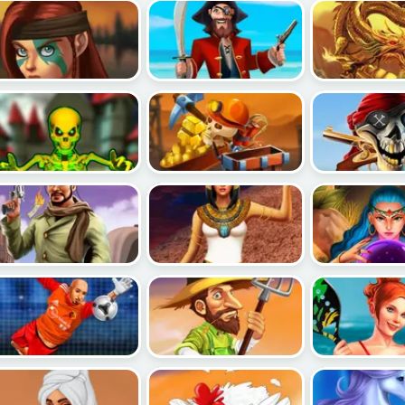
king Madness
Pirates of Fortune
Dragon Rising
ngo Halloween
Gold Fever
Caves n Treas
st Saga
Torch of Fire
Madame Fortu
otball Pro
Hurricash
Beach Tennis
essing Room
Bingo Tornado
Crystal Unicor