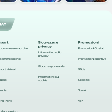
HAT
Sport
Sicurezza e
Promozioni
privacy
commesse sportive
Promozioni Casinò
Informativa sulla
privacy
commesse live
Promozioni sportive
Gioco responsabile
port virtuali
Sfide
Informativa sui
alcio
Negozio
cookie
ennis
Tornei
ing-Pong
VIP
allacanestro