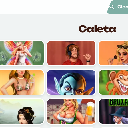
Gioc
Caleta
gic Forest
Feel The Music
Betina Bingo
uise of Fortune
Hallowinner
Bingo banana
ina Charms
Village Brewery
Bingo bruxaria