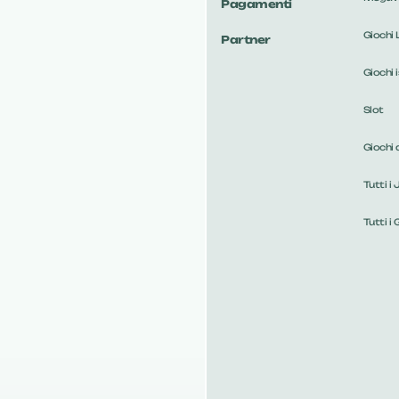
Pagamenti
Giochi 
Partner
Giochi 
Slot
Giochi 
Tutti i
Tutti i 