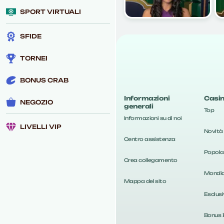
SPORT VIRTUALI
SFIDE
TORNEI
BONUS CRAB
Informazioni
Casi
NEGOZIO
generali
Top
Informazioni su di noi
LIVELLI VIP
Novità
Centro assistenza
Popola
Crea collegamento
Mondia
Mappa del sito
Esclusi
Bonus 