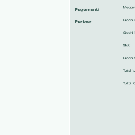
Megaw
Pagamenti
Giochi 
Partner
Giochi 
Slot
Giochi 
Tutti i
Tutti i 