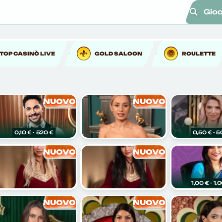
Gioc
TOP CASINÒ LIVE
GOLD SALOON
ROULETTE
NUOVO
NUOVO
Jacks or Better Draw Poker
Texas Hold'em Multiplayer
3 Card Brag
0,10 € - 520 €
0,50 € - 
NUOVO
NUOVO
dar Bahar x5000
Andar Bahar
Andar Bahar
1,00 € - 1.
NUOVO
NUOVO
Emerald Hall Andar Bahar
Andar Bahar
Teen Patti