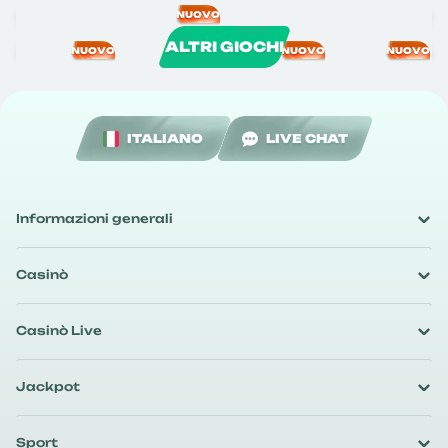
NUOVO
Fire Blaze: Blue Wizard
Fire Crown
Coin Strike: Hold and Win
Joker Streak XL: Hold and Win
ALTRI GIOCHI
NUOVO
NUOVO
NUOVO
NUOVO
Ultimate Golden Dragon Inferno
Lady Wolf Moon Megaways
2026 Hit Slot
40 Burning sevens
ITALIANO
LIVE CHAT
Informazioni generali
Casinò
Casinò Live
Jackpot
Sport