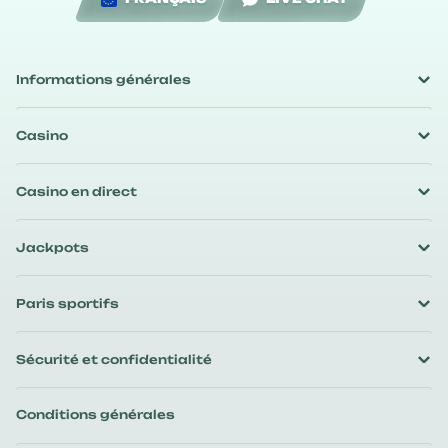
Informations générales
Casino
Casino en direct
Jackpots
Paris sportifs
Sécurité et confidentialité
Conditions générales