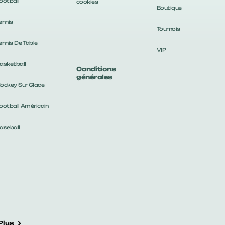
ootball
cookies
Boutique
ennis
Tournois
ennis De Table
VIP
asketball
Conditions
générales
ockey Sur Glace
ootball Américain
aseball
Plus