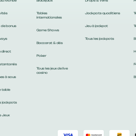
 du Monde
Blackjack
Drops & Wins
F
vités
Tables
Jackpots quoditiens
T
internationales
 de bonus
Jeu à jackpot
T
Game Shows
ays
Tous les jackpots
B
Baccarat & dés
 direct
H
Poker
nstantanés
F
Tous les jeux de live
casino
es à sous
B
 table
s jackpots
s Jeux