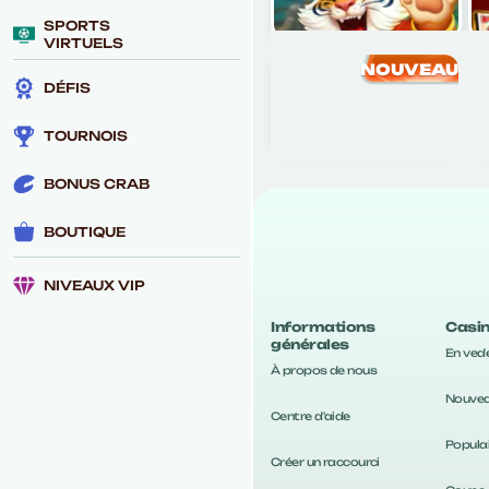
SPORTS
VIRTUELS
NOUVEAU
Baba Yaga Tales 2
TH
DÉFIS
TOURNOIS
BONUS CRAB
BOUTIQUE
NIVEAUX VIP
Informations
Casi
générales
En ved
À propos de nous
Nouve
Centre d'aide
Popula
Créer un raccourci