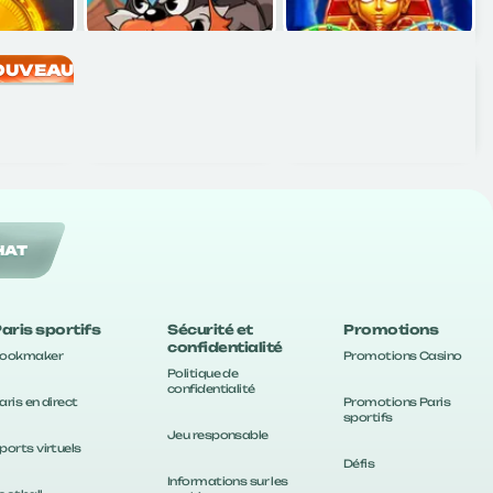
OUVEAU
wer Up!
Gorgon's Luck
Book Of Faith
HAT
aris sportifs
Sécurité et
Promotions
confidentialité
ookmaker
Promotions Casino
Politique de
confidentialité
aris en direct
Promotions Paris
sportifs
Jeu responsable
ports virtuels
Défis
Informations sur les