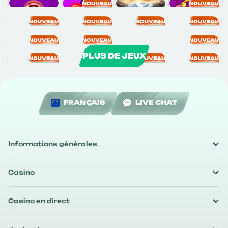
NOUVEAU
NOUVEAU
3 Shooting Stars
Rich Joker Hold and Win
Lightning Diamond VIP
Bufón Fortuna Deluxe
NOUVEAU
NOUVEAU
NOUVEAU
NOUVEAU
Fortune Garuda 500
The Golden Mummy Hold and Win
3 Pinatas
3x3 Grand Crown: Hold the Spin
NOUVEAU
NOUVEAU
NOUVEAU
Supreme Zeus
Drill the Thrill
Piggy Brick Bonanza
40 Extra Crown Coin Boost
171 325,23 €
PLUS DE JEUX
NOUVEAU
NOUVEAU
NOUVEAU
NOUVEAU
Royalgarden Queen
TNT Jack
3 Fortune Nuts
Big Bells Fire (Hold and Win)
FRANÇAIS
LIVE CHAT
Informations générales
Casino
Casino en direct