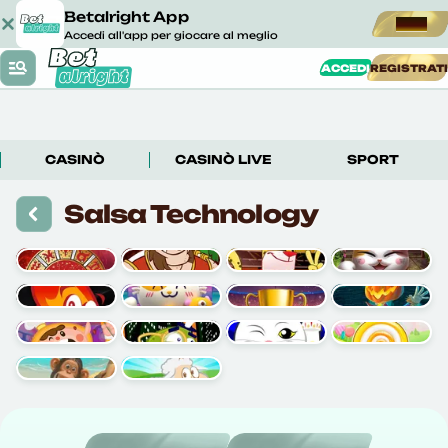
Betalright App
APRI
Accedi all'app per giocare al meglio
ACCEDI
REGISTRATI
CASINÒ
CASINÒ LIVE
SPORT
Salsa Technology
Super Zodiac Bingo
Pirates
Show Ball
Super Pachinko Plus
Super Hot Bingo
Pachinko 3D
Goal Bingo
Halloween Groove Bingo
Candy Bingo 3D
Super Flex Bingo
Super Pachinko
Candy Bingo
Jogo Dos Bichos Paraia
Farm Bingo