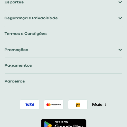
Esportes
Segurança e Privacidade
Termos e Condições
Promoções
Pagamentos
Parceiros
Mais