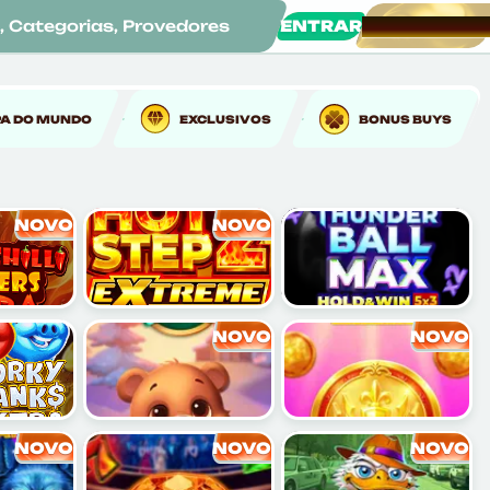
, Categorias, Provedores
ENTRAR
REGISTRE-SE
A DO MUNDO
EXCLUSIVOS
BONUS BUYS
NOVO
NOVO
ppers Extra
Hot Step 2 Extreme
Thunder Ball Max
NOVO
NOVO
3 Porky Banks Hold and Win Extra
Xmas Drop
Fortune Coins Unlimited Fortune
NOVO
NOVO
NOVO
Lady Wolf Moon Megaways
2026 Hit Slot
Fruit Attack 5 Pate Link