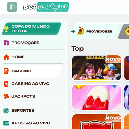
COPA DO MUNDO
FIESTA
PROVEDORES
PROMOÇÕES
Top
HOME
NOVO
Crack The Piggy Bank Express
10
CASSINO
€ 13.236,97
CASSINO AO VIVO
Bonbon Pop 1000
JACKPOTS
ESPORTES
NOVO
Wild Hot 40 Deluxe
Ma
APOSTAS AO VIVO