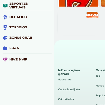
ESPORTES
VIRTUAIS
NOVO
Diamond Explosion 7s SE
Pi
DESAFIOS
TORNEIOS
BONUS CRAB
LOJA
NÍVEIS VIP
Informações
Cass
gerais
Top
Sobre nós
Novos
Central de Ajuda
Popula
Criar Atalho