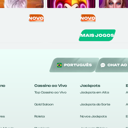
NOVO
NOVO
rate Bonanza
Joker Royal Coins: Hold&Win
40 Lucky King B
MAIS JOGOS
PORTUGUÊS
CHAT AO
ino
Cassino ao Vivo
Jackpots
Top Cassino ao Vivo
Jackpots em Alta
A
Gold Saloon
Jackpots da Sorte
A
res
Roleta
Novos Jackpots
E