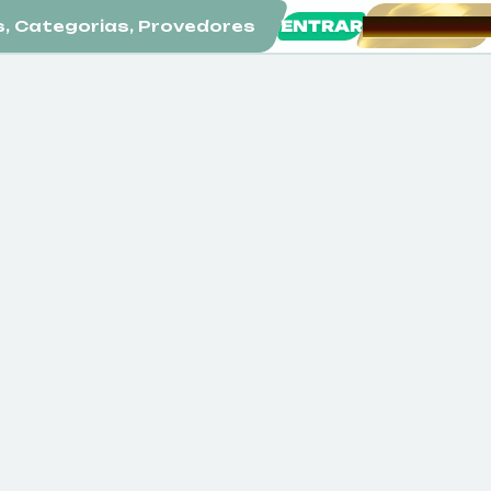
, Categorias, Provedores
ENTRAR
REGISTRE-SE