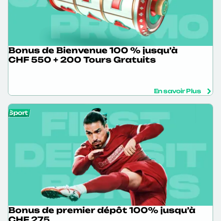
Bonus de Bienvenue 100 % jusqu’à
CHF 550 + 200 Tours Gratuits
En savoir Plus
Sport
Bonus de premier dépôt 100% jusqu’à
CHF 275