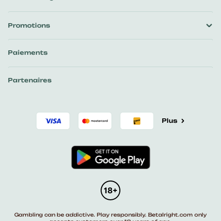
Promotions
Paiements
Partenaires
Plus
Gambling can be addictive. Play responsibly. Betalright.com only