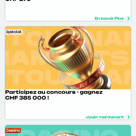
En savoir Plus
Spécial
Participez au concours - gagnez
CHF 385 000 !
Jouer maintenant
Casino