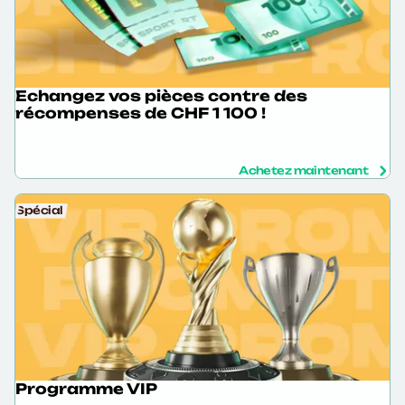
Echangez vos pièces contre des
récompenses de CHF 1 100 !
Achetez maintenant
Spécial
Programme VIP