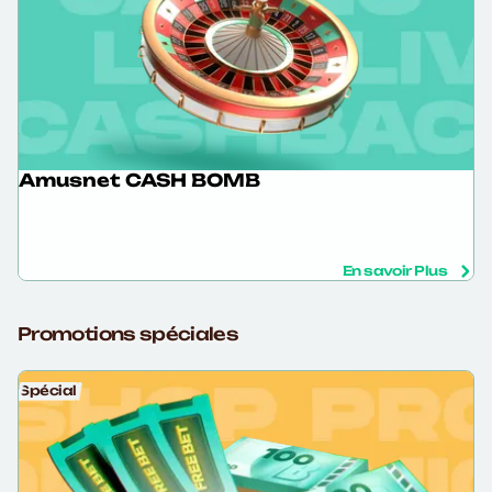
Amusnet CASH BOMB
En savoir Plus
Promotions spéciales
Spécial