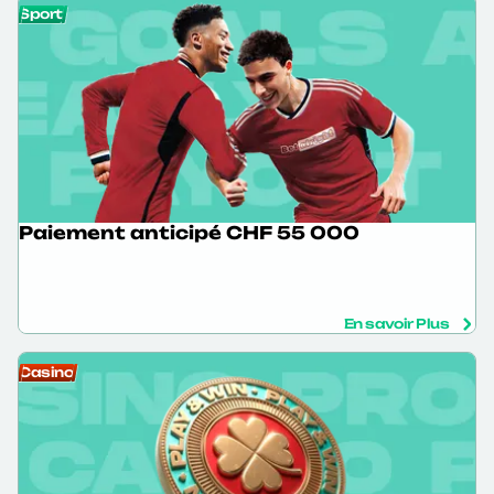
Sport
Paiement anticipé CHF 55 000
En savoir Plus
Casino