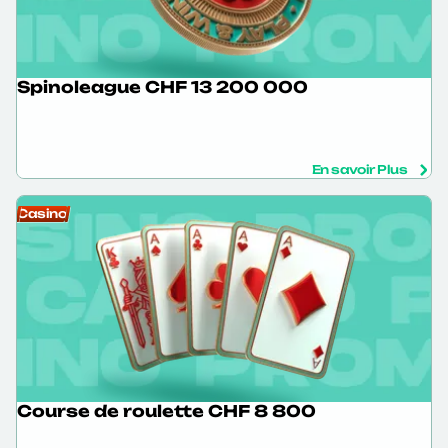
Spinoleague CHF 13 200 000
En savoir Plus
Casino
Course de roulette CHF 8 800