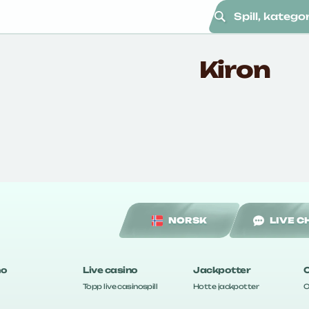
Spill, katego
Kiron
NORSK
LIVE C
no
Live casino
Jackpotter
Topp live casinospill
Hotte jackpotter
O