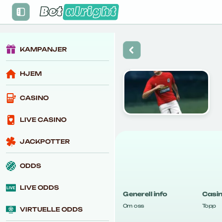
KAMPANJER
HJEM
Kiron virtual sports
CASINO
LIVE CASINO
JACKPOTTER
ODDS
LIVE ODDS
Generell info
Casi
Om oss
Topp
VIRTUELLE ODDS