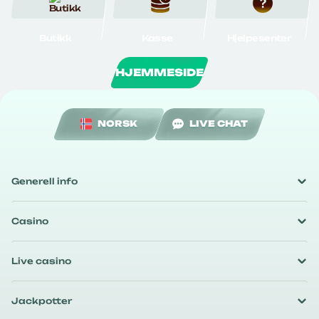
Butikk
Kasse
Hjelpesenter
HJEMMESIDE
NORSK
LIVE CHAT
Generell info
Casino
Live casino
Jackpotter