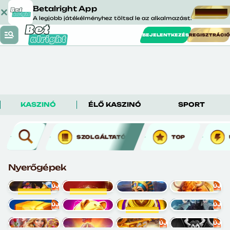
Betalright App
MEGNYIT
A legjobb játékélményhez töltsd le az alkalmazást.
BEJELENTKEZÉS
REGISZTRÁCIÓ
KASZINÓ
ÉLŐ KASZINÓ
SPORT
SZOLGÁLTATÓK
TOP
Nyerőgépek
ÚJ
ÚJ
Crack The Piggy Bank Express
Shining Crown
Cash of Cleopatra
Bison Fortune Coins
9 978,31 €
75 008,97 €
ÚJ
ÚJ
Radiate
Piggy Party XL
Super Grand Link Express: Hold & Win
Stormforged
9 978,31 €
ÚJ
ÚJ
Tea Party of Fortune
Coin Spark
Goldstar Express
SixSixSix