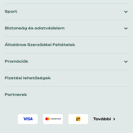
Sport
Biztonság és adatvédelem
Általános Szerződési Feltételek
Promóciók
Fizetési lehetőségek
Partnerek
További