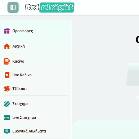
Προσφορές
Αρχική
Καζίνο
Live Καζίνο
Τζάκποτ
Κ
Στοίχημα
Live Στοίχημα
Εικονικά Αθλήματα