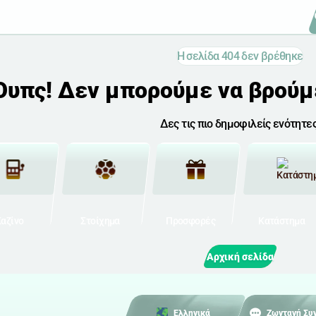
Η σελίδα 404 δεν βρέθηκε
Ουπς! Δεν μπορούμε να βρούμε
Δες τις πιο δημοφιλείς ενότητες
αζίνο
Στοίχημα
Προσφορές
Κατάστημα
Αρχική σελίδα
Ελληνικά
Ζωντανή Συ