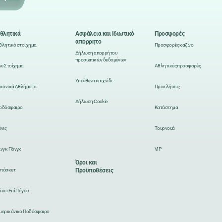
θλητικά
Ασφάλεια και Ιδιωτικό
Προσφορές
απόρρητο
θλητικό στοίχημα
Προσφορές καζίνο
Δήλωση απορρήτου
προσωπικών δεδομένων
ive Στοίχημα
Αθλητικές προσφορές
Υπεύθυνο παιχνίδι
ικονικά Αθλήματα
Προκλήσεις
Δήλωση Cookie
οδόσφαιρο
Κατάστημα
ένις
Τουρνουά
ίνγκ Πόνγκ
VIP
Όροι και
πάσκετ
Προϋποθέσεις
όκεϊ Επί Πάγου
μερικάνικο Ποδόσφαιρο