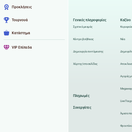
Προκλήσεις
Τουρνουά
Γενικές πληροφορίες
Καζίνο
Σχετικά με εμάς
Κορυφαί
Κατάστημα
Κέντρο βοήθειας
Νέα
VIP Επίπεδα
Δημιουργία συντόμευσης
Δημοφιλ
Χάρτης Ιστοσελίδας
Αποκλεισ
Αγορές μ
Megaway
Πληρωμές
Live Παιχ
Συνεργάτες
Άμεσα πα
Φρουτάκι