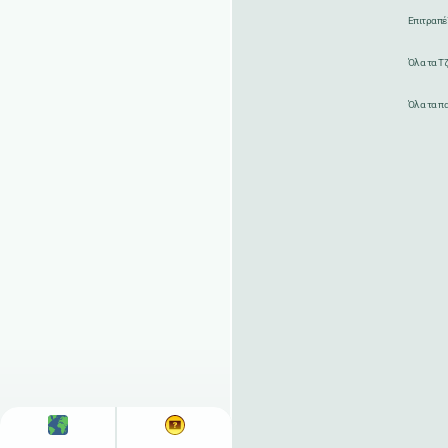
Επιτραπέζ
Όλα τα Τ
Όλα τα πα