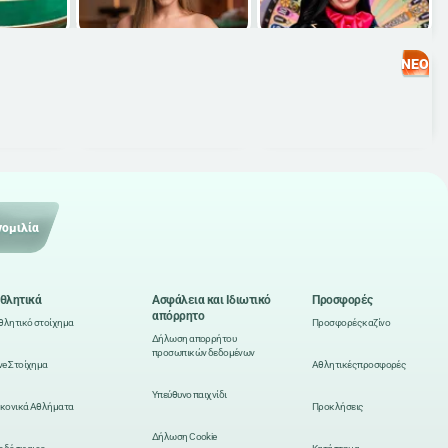
NΈΟ
d Roulette
Arabic Roulette
Gravity Blackjack
νομιλία
θλητικά
Ασφάλεια και Ιδιωτικό
Προσφορές
απόρρητο
θλητικό στοίχημα
Προσφορές καζίνο
Δήλωση απορρήτου
προσωπικών δεδομένων
ive Στοίχημα
Αθλητικές προσφορές
Υπεύθυνο παιχνίδι
ικονικά Αθλήματα
Προκλήσεις
Δήλωση Cookie