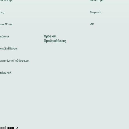
οδόσφαιρο
Κατάστημα
ένις
Τουρνουά
ίνγκ Πόνγκ
VIP
Όροι και
πάσκετ
Προϋποθέσεις
όκεϊ Επί Πάγου
μερικάνικο Ποδόσφαιρο
πέιζμπολ
ισσότερα