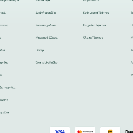
ιο Πρωτάθλημα
Μπλάκτζακ
Drops & Wins
Π
τικά
Διεθνή τραπέζια
Καθημερινά Τζάκποτ
Τ
πόνους
Σόου παιχνιδιών
Παιχνίδια Τζάκποτ
Π
s
Μπακαρά & Ζάρια
Όλα τα Τζάκποτ
Μ
νίδια
Πόκερ
Χ
ιχνίδια
Όλα τα Live Καζίνο
Α
α
Μ
ια παιχνίδια
ζάκποτ
ιχνίδια
Περ