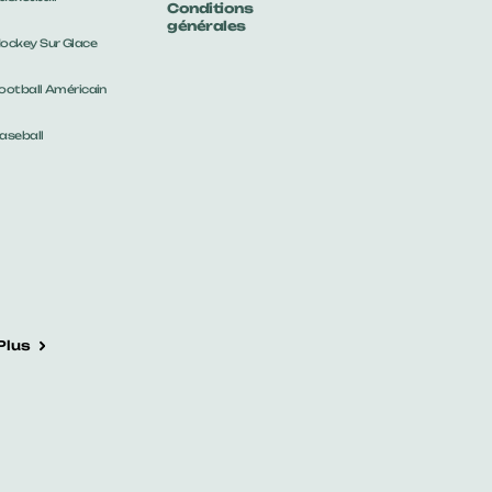
Conditions
générales
ockey Sur Glace
ootball Américain
aseball
Plus