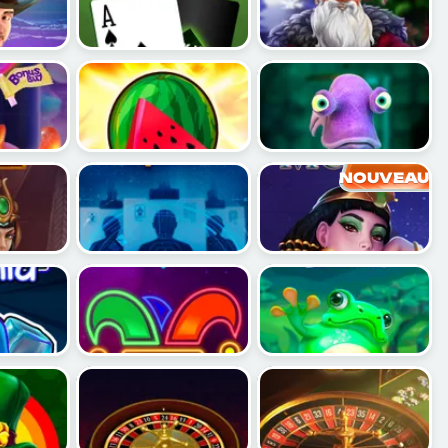
Candy Dreams: Sweet Planet Bonus Buy
Fruit Super Nova 30
Monster Lab
NOUVEAU
Temple of Dead Bonus Buy
High Striker
Anubis Moon
Exploding Fruits
The Greatest Catch Bonus Buy
European Roulette
American Roulette 3D