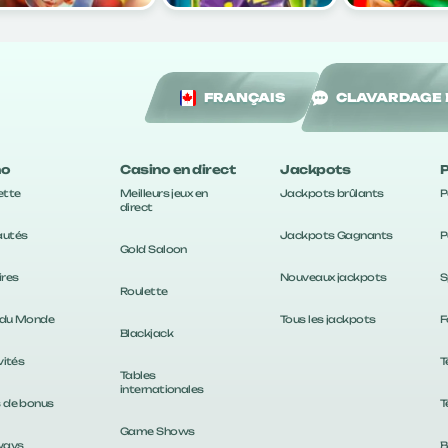
FRANÇAIS
CLAVARDAGE 
no
Casino en direct
Jackpots
P
ette
Meilleurs jeux en
Jackpots brûlants
P
direct
autés
Jackpots Gagnants
P
Gold Saloon
ires
Nouveaux jackpots
S
Roulette
 du Monde
Tous les jackpots
F
Blackjack
vités
T
Tables
internationales
 de bonus
T
Game Shows
ays
B