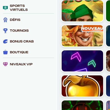
Robin Hood
Oa
SPORTS
VIRTUELS
DÉFIS
NOUVEAU
Book of Rest
TOURNOIS
BONUS CRAB
BOUTIQUE
Lucky Crumbling
Le
NIVEAUX VIP
Fruit Super Nova
Ho
Thimbles
Bl