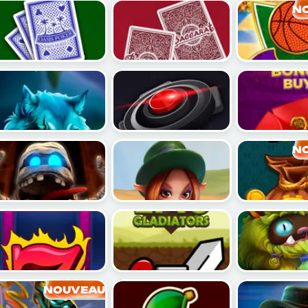
N
sis Poker Classic
Baccarat 777
Basketball
Wild Overlords Bonus Buy
Mine Field
Budai Reels Bo
N
gend of Ra
Patrick's Magic Field
Money Minter 
t Triple Sevens
Epic Gladiators
Forest Dreams
NOUVEAU
essed Flame
Fruit Super Nova 60
Indiana's Ques