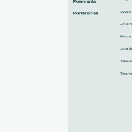
Paiements
Jeux en
Partenaires
Jeux i
Machin
Jeux de
Tous le
Tous le