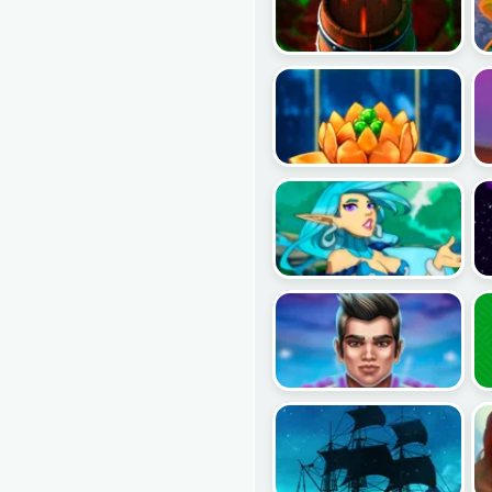
Talismans of Fortune
Pl
Reign Of Dragons
Ro
Penalty Shoot Out
Tri
Clash of Pirates
El