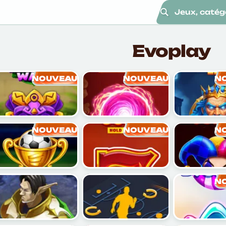
Jeux, catég
Evoplay
NOUVEAU
NOUVEAU
N
guar’s Mystic Ways
Lu Fu Vortex
Temple of Thun
NOUVEAU
NOUVEAU
N
Penalty Shoot Out: Super Spin
Juicy Fruit Coins Hold and Win
Ultra Hot Joke
N
urier Sweeper
Football Manager
Candy Dreams