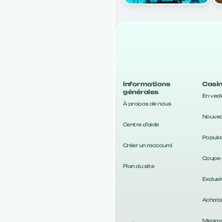
Informations
Casi
générales
En ved
À propos de nous
Nouve
Centre d'aide
Popula
Créer un raccourci
Coupe
Plan du site
Exclusi
Achats
Megaw