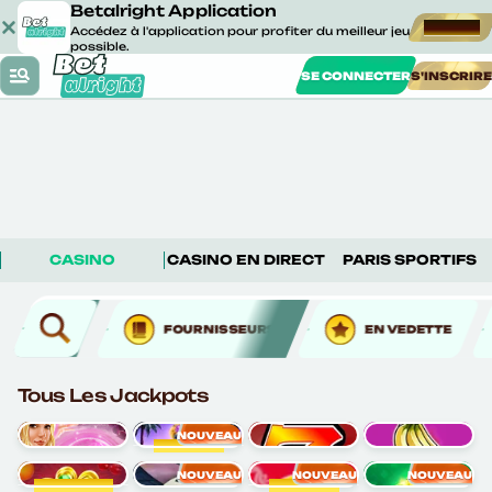
Betalright Application
OUVRIR
Accédez à l'application pour profiter du meilleur jeu
possible.
SE CONNECTER
S'INSCRIRE
CASINO
CASINO EN DIRECT
PARIS SPORTIFS
FOURNISSEURS
EN VEDETTE
Tous Les Jackpots
NOUVEAU
Lucky Lady's Charm Deluxe
Wish of a Lifetime: Hold & Win
Chip Runner
Purple Hot
4 009,14 €
NOUVEAU
NOUVEAU
NOUVEAU
Art of Gold - Golden Coins Link
9 Balls
Turbo Diamonds: Hold & Win
Clover Coins 4x4 Unlimited Fortune
51 981,63 €
4 009,14 €