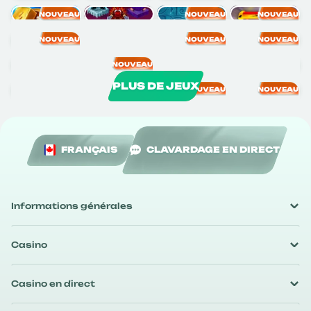
NOUVEAU
NOUVEAU
NOUVEAU
Mad Hit Gold
Pixel Samurai
Coins Of Ra Power Hold & Win
25 Coins Grand Gold Edition
NOUVEAU
NOUVEAU
NOUVEAU
Gorilla Blast - Hold & Hit 3x3
Tropical Pop Jackpot Play
Ronaldinho's Streetball Bonanza
Gemblitz Bonanza Deluxe
516 256,08 €
NOUVEAU
40 Bulky Fruits Buy Bonus
Rooster's Gold: Hold & Win
Hot & Spicy JACKPOT
777 Strike
72 707,01 €
4 009,14 €
5 412,36 €
PLUS DE JEUX
NOUVEAU
NOUVEAU
NOUVEAU
Golden Crown 40
Olympus Rivals
Badge of Ra (Hold and Win)
Book of the Egyptian Buffalo
FRANÇAIS
CLAVARDAGE EN DIRECT
Informations générales
Casino
Casino en direct