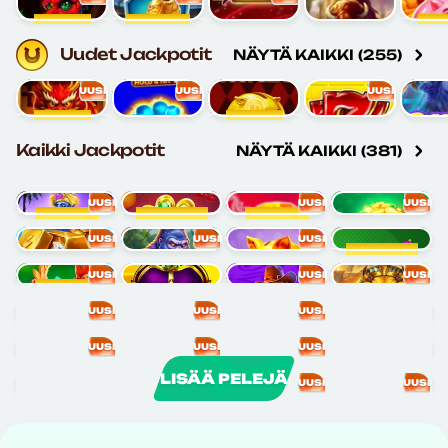
8 248,22 €
61 490,43 €
8 248
Uudet Jackpotit
NÄYTÄ KAIKKI (255)
UUSI
UUSI
UUSI
8’s On Fire: Supercharged
Clover Spark - Hold & Hit 3x3
Break the Piggy Bank
Wild 27 Extreme
8 248,22 €
8 248,22 €
Kaikki Jackpotit
NÄYTÄ KAIKKI (381)
UUSI
UUSI
UUSI
Wish of a Lifetime: Hold & Win
Art of Gold - Golden Coins Link
Turbo Diamonds: Hold & Win
Clover Coins 4x4 Unlimited Fortune
8 248,22 €
44 516,62 €
8 248,22 €
UUSI
UUSI
UUSI
Mad Hit Gold
Gorilla Blast - Hold & Hit 3x3
Gemblitz Bonanza Deluxe
40 Bulky Fruits Buy Bonus
61 490,43 €
UUSI
UUSI
UUSI
Rooster's Gold: Hold & Win
Golden Crown 40
Badge of Ra (Hold and Win)
Book of the Egyptian Buffalo
8 248,22 €
UUSI
UUSI
UUSI
Cat's Blessing
Money Minecarts
Hit Coins 2 Hold and Spin
Triton’s Realm
UUSI
UUSI
UUSI
Elixir Party 7s
Fruity Diamonds Hold and Spin
20 Burning Hot
Super Lion Megaways Jackpot
LISÄÄ PELEJÄ
UUSI
UUSI
UUSI
Super Cash Boost: Hold & Win
Cocktail Rush Buy Bonus
Flaming Peppers Hold and Spin
Leprechaun Hot
8 248,22 €
61 490,43 €