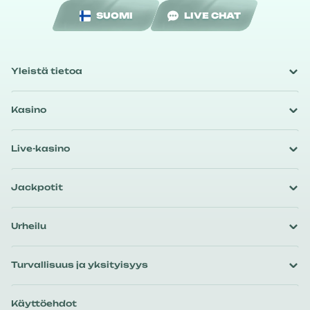
SUOMI
LIVE CHAT
Yleistä tietoa
Kasino
Live-kasino
Jackpotit
Urheilu
Turvallisuus ja yksityisyys
Käyttöehdot