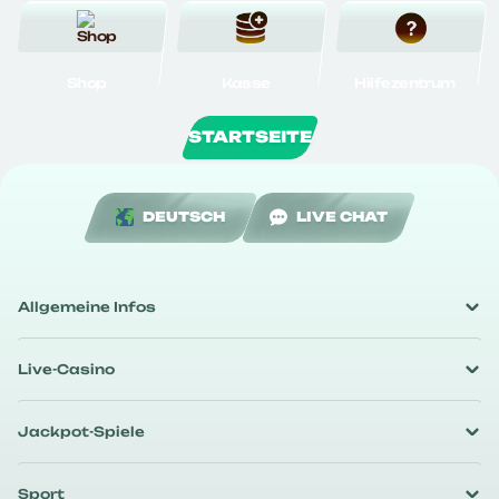
Shop
Kasse
Hilfezentrum
STARTSEITE
DEUTSCH
LIVE CHAT
Allgemeine Infos
Live-Casino
Jackpot-Spiele
Sport