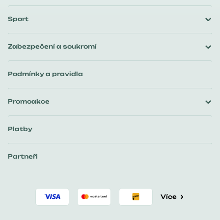
Sport
Zabezpečení a soukromí
Podmínky a pravidla
Promoakce
Platby
Partneři
Více