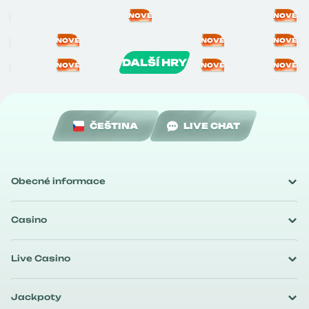
NOVÉ
NOVÉ
Supreme Hot
Raidmark
Cupid's Crush
3 Magical Genies
67 471,16 €
NOVÉ
NOVÉ
NOVÉ
Fire Express: Hold & Win
Art of Gold - Golden Coins Link
Golden Crown Hold and Win
Overdose
49 408,18 €
DALŠÍ HRY
NOVÉ
NOVÉ
NOVÉ
NOVÉ
Hell Cash
Behind Bars: Masterplan
Winning Clover 5
Diamond Explosion 777
ČEŠTINA
LIVE CHAT
Obecné informace
Casino
Live Casino
Jackpoty