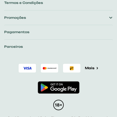
Termos e Condições
Promoções
Pagamentos
Parceiros
Mais