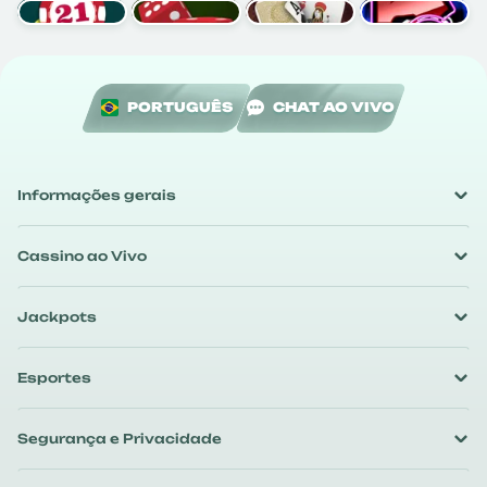
Blackjack Classic
Sic Bo
Teen Patti 20-20
Beats EX
PORTUGUÊS
CHAT AO VIVO
Informações gerais
Cassino ao Vivo
Jackpots
Esportes
Segurança e Privacidade