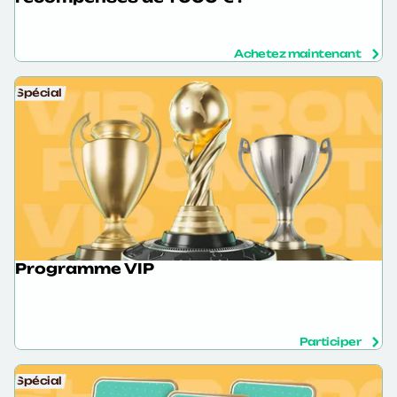
Achetez maintenant
Spécial
Programme VIP
Participer
Spécial