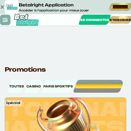
Betalright Application
OUVRIR
Accéder à l'application pour mieux jouer
SE CONNECTER
S'INSCRIRE
Promotions
TOUTES
CASINO
PARIS SPORTIFS
PROMOTIONS SPÉCIALES
Spécial