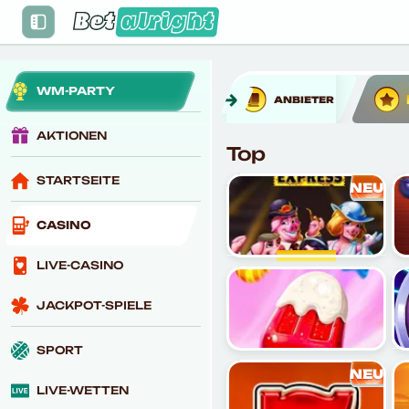
WM-PARTY
ANBIETER
AKTIONEN
Top
STARTSEITE
NEU
Crack The Piggy Bank Express
10
CASINO
€ 3.194,88
LIVE-CASINO
Bonbon Pop 1000
JACKPOT-SPIELE
SPORT
NEU
Wild Hot 40 Deluxe
Ma
LIVE-WETTEN