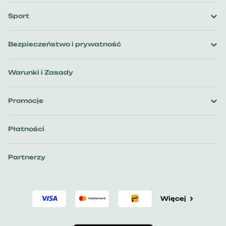
Sport
Bezpieczeństwo i prywatność
Warunki i Zasady
Promocje
Płatności
Partnerzy
Więcej