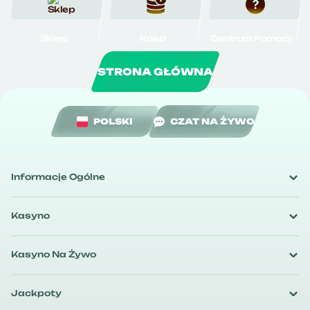
Sklep
Kasa
Centrum Pomocy
STRONA GŁÓWNA
POLSKI
CZAT NA ŻYWO
Informacje Ogólne
Kasyno
Kasyno Na Żywo
Jackpoty