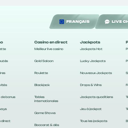
FRANÇAIS
LIVE C
no
Casino en direct
Jackpots
P
ette
Meilleur live casino
Jackpots Hot
P
autés
Gold Saloon
Lucky Jackpots
P
ires
Roulette
Nouveaux Jackpots
S
vités
Blackjack
Drops & Wins
F
 de bonus
Tables
Jackpots quoditiens
T
internationales
ays
Jeu à jackpot
T
Game Shows
 direct
Tous les jackpots
B
Baccarat & dés