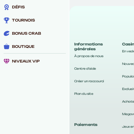
DÉFIS
TOURNOIS
BONUS CRAB
Informations
Casi
BOUTIQUE
générales
En ved
À propos de nous
NIVEAUX VIP
Nouve
Centre d'aide
Popula
Créer un raccourci
Exclusi
Plan du site
Achats
Megaw
Paiements
Jeux en