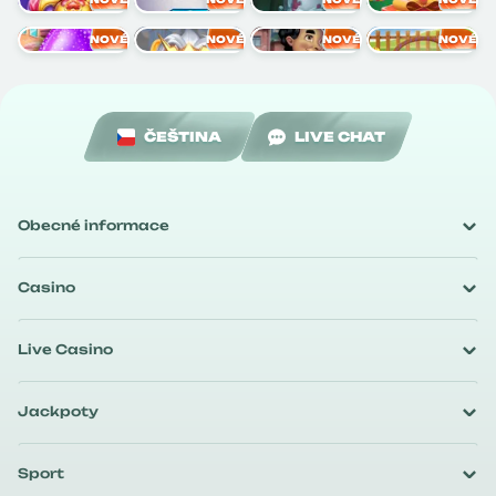
Expanding Joker
777 Jackpot Diamond Hold and Win Deluxe
Gates of Hellfire
Xmas Unwrapped
NOVÉ
NOVÉ
NOVÉ
NOVÉ
Bonbon Bonanza
3 Pigs of Olympus Bonus Pot
Samba Soccer
Easter Plinko
ČEŠTINA
LIVE CHAT
Obecné informace
Casino
Live Casino
Jackpoty
Sport