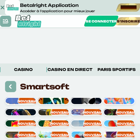
Betalright Application
OUVRIR
Accéder à l'application pour mieux jouer
SE CONNECTER
S'INSCRIRE
CASINO
CASINO EN DIRECT
PARIS SPORTIFS
Smartsoft
NOUVEAU
Gems Crown Charging Wilds
Samurai
JetX
CricketX
NOUVEAU
NOUVEAU
NOUVEAU
Vampires
Football X
Jingle Bell Bonanza
Wheel of Destiny
NOUVEAU
NOUVEAU
NOUVEAU
NOUVEAU
Multi Hot 5 Super Wilds
Multi Hot 5 Deluxe
Chicken Highway
Cheesy Road
NOUVEAU
NOUVEAU
NOUVEAU
NOUVEAU
Dice Jungle
Bottle Mania
Cheesy Road Classic
Gates of Merlyn