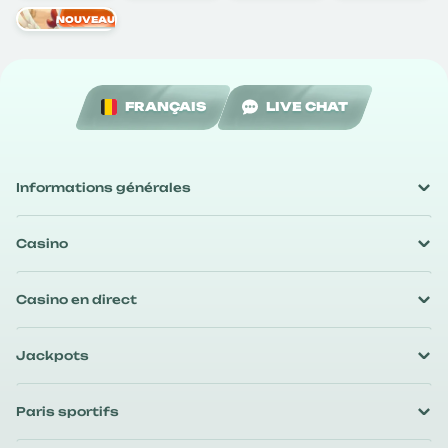
NOUVEAU
Chicken Ways
FRANÇAIS
LIVE CHAT
Informations générales
Casino
Casino en direct
Jackpots
Paris sportifs